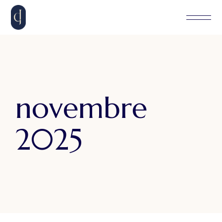
Skip
to
the
content
novembre
2025